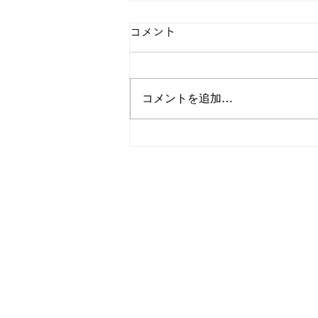
コメント
コメントを追加…
【東急広告撮影】星乃夢奈さ
ん浴衣着付け担当
お名前